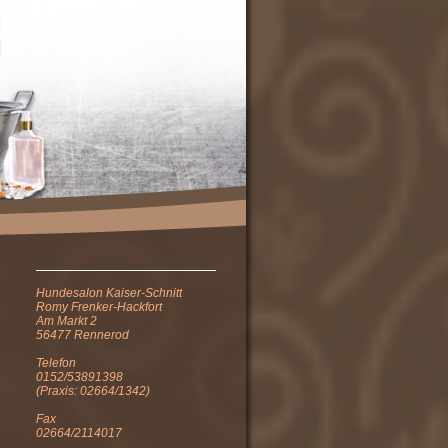
Hundesalon Kaiser-Schnitt
Romy Frenker-Hackfort
Am Markt 2
56477 Rennerod
Telefon
0152/53891398
(Praxis: 02664/1342)
Fax
02664/2114017