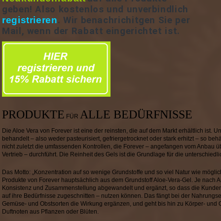
geben! Also kostenlos und unverbindlich
registrieren
. Wir benachrichitgen Sie per
Mail, wenn der Rabatt eingerichtet ist.
PRODUKTE
ALLE BEDÜRFNISSE
FÜR
Die Aloe Vera von Forever ist eine der reinsten, die auf dem Markt erhältlich ist. U
behandelt – also weder pasteurisiert, gefriergetrocknet oder stark erhitzt – so behäl
nicht zuletzt die umfassenden Kontrollen, die Forever – angefangen vom Anbau ü
Vertrieb – durchführt. Die Reinheit des Gels ist die Grundlage für die unterschied
Das Motto: „Konzentration auf so wenige Grundstoffe und so viel Natur wie mögli
Produkte von Forever hauptsächlich aus dem Grundstoff Aloe-Vera-Gel. Je nach 
Konsistenz und Zusammenstellung abgewandelt und ergänzt, so dass die Kunde
auf ihre Bedürfnisse zugeschnitten – nutzen können. Das fängt bei der Nahrungs
Gemüse- und Obstsorten die Wirkung ergänzen, und geht bis hin zu Körper- und 
Duftnoten aus Pflanzen oder Blüten.