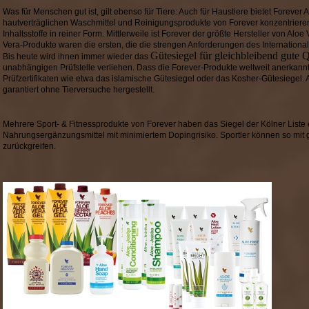
Was für Menschen gut ist, gilt ebenso für Tiere: Auch für Haustiere bietet Forever 
hautverträglichen Waschmittel und Reinigungsprodukte von Forever konzentrieren 
Inhaltsstoffe in reiner Form. Mittlerweile ist Forever der größte Hersteller von Aloe
Vera-Produkte waren die ersten, die die strengen Anforderungen des International 
Gütesiegel für gleichbleibend gute 
Bis heute wird ihnen immer wieder das
unabhängigen Prüfstelle verliehen. Dass die Forever-Produkte weltweit anerkann
Prüfzertifikaten wie etwa das islamische Gütesiegel oder das Kosher-Gütesiegel
garantiert ohne Tierversuche hergestellt.
Mehrere Sport- & Fitnessprodukte von Forever haben das Siegel der Kölner Liste er
Nahrungsergänzungsmittel mit minimiertem Dopingrisiko. Sportler können so mit
zurückgreifen.