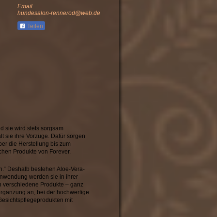
Email
hundesalon-rennerod@web.de
Teilen
nd sie wird stets sorgsam
t sie ihre Vorzüge. Dafür sorgen
ber die Herstellung bis zum
lichen Produkte von Forever.
ch.“ Deshalb bestehen Aloe-Vera-
Anwendung werden sie in ihrer
n verschiedene Produkte – ganz
ergänzung an, bei der hochwertige
Gesichtspflegeprodukten mit