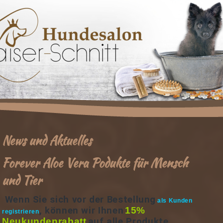
News und Aktuelles
Forever Aloe Vera Podukte für Mensch
und Tier
Wenn Sie sich vor der Bestellung
als Kunden
, können wir Ihnen
15%
registrieren
Neukundenrabatt
auf alle Produkte