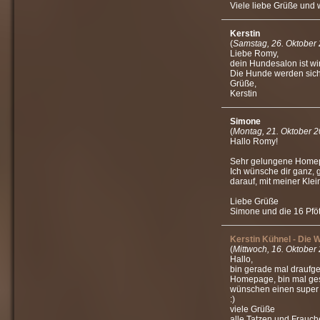
Viele liebe Grüße und we
Kerstin
(
Samstag, 26. Oktober
Liebe Romy,
dein Hundesalon ist wir
Die Hunde werden sich w
Grüße,
Kerstin
Simone
(
Montag, 21. Oktober 
Hallo Romy!
Sehr gelungene Home
Ich wünsche dir ganz, g
darauf, mit meiner Kle
Liebe Grüße
Simone und die 16 Pfö
Kerstin Kühnel - Die 
(
Mittwoch, 16. Oktober
Hallo,
bin gerade mal draufge
Homepage, bin mal gesp
wünschen einen super 
:)
viele Grüße
alle Tatzen und Frauch