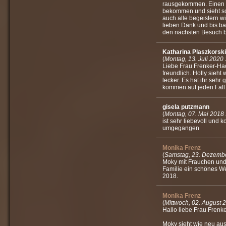
rausgekommen. Einen to
bekommen und sieht so
auch alle begeistern wi
lieben Dank und bis bal
den nächsten Besuch b
Katharina Plaszkorski
(
Montag, 13. Juli 2020
Liebe Frau Frenker-Hac
freundlich. Holly sieht
lecker. Es hat ihr sehr 
kommen auf jeden Fall 
gisela putzmann
(
Montag, 07. Mai 2018
ist sehr liebevoll und
umgegangen
Monika Frenz
(
Samstag, 23. Dezemb
Moky mit Frauchen und
Familie ein schönes We
2018.
Monika Frenz
(
Mittwoch, 02. August 
Hallo liebe Frau Frenke
Moky sieht wie neu aus