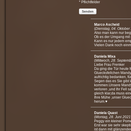
* Pflichtfelder
Senden
Marco Ascheid
(
Dienstag, 04. Oktober
Also man kann nur bege
Ob es der Umgang mit 
Kann es nur jedem em
Vielen Dank noch einm
Daniela Mixa
(
Mittwoch, 28. Septem
Liebe Frau Frenker
Da ging die Tür heute M
Gluecksfellchen Mandy 
aufrichtig bedanken, fü
Segen das es Sie gibt
kommen.Unsere Mandy 
verloren ,und Ihr Fell 
gleich klar,da muss ein
Ihre Mühe ,unser Glueck
herum.♥️
Daniela Quast
(
Montag, 28. Juni 2021
Peggy ein kleiner Pome
Erst war sie sehr skept
ist dann mit glänzende