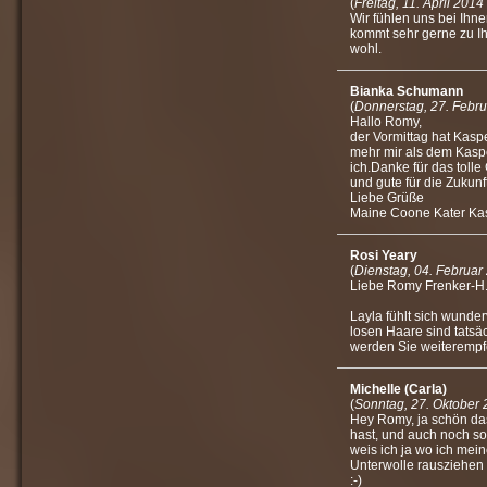
(
Freitag, 11. April 2014
Wir fühlen uns bei Ihn
kommt sehr gerne zu Ih
wohl.
Bianka Schumann
(
Donnerstag, 27. Febr
Hallo Romy,
der Vormittag hat Kasp
mehr mir als dem Kasp
ich.Danke für das toll
und gute für die Zukunft
Liebe Grüße
Maine Coone Kater Ka
Rosi Yeary
(
Dienstag, 04. Februar
Liebe Romy Frenker-H.
Layla fühlt sich wunderv
losen Haare sind tatsäc
werden Sie weiterempfe
Michelle (Carla)
(
Sonntag, 27. Oktober 
Hey Romy, ja schön da
hast, und auch noch s
weis ich ja wo ich me
Unterwolle rausziehen
:-)